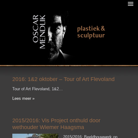
2016: 1&2 oktober – Tour of Art Flevoland
Tour of Art Flevoland, 1&2…
Lees meer »
2015/2016: Vis Project onthuld door
wethouder Wiemer Haagsma
2015/2016: Beeldhouwwerk op